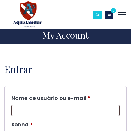
0
My Account
Entrar
Obrigatório
Nome de usuário ou e-mail
*
Obrigatório
Senha
*