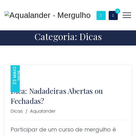
0
Categoria:
Dicas
2
3
M
A
O
2
0
2
I
5
Dica: Nadadeiras Abertas ou
Fechadas?
Author
Dicas
Aqualander
Participar de um curso de mergulho é