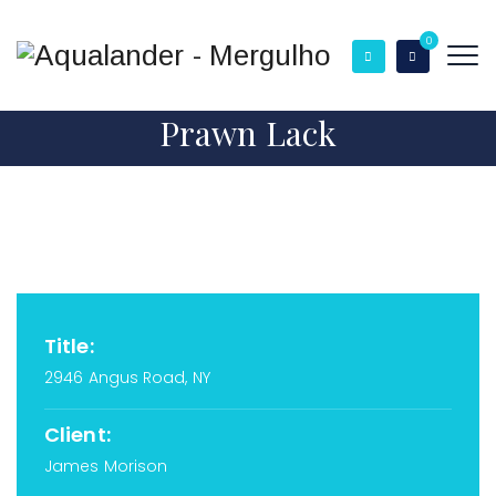
0
Prawn Lack
Title:
2946 Angus Road, NY
Client:
James Morison