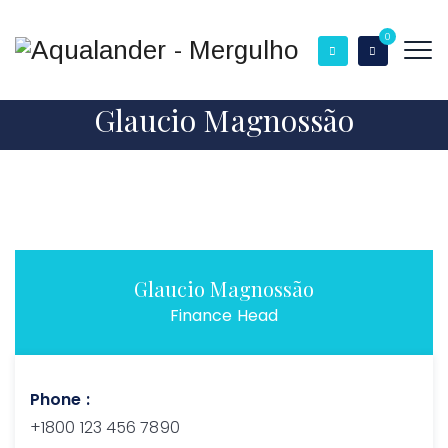
0
Glaucio Magnossão
Glaucio Magnossão
Finance Head
Phone :
+1800 123 456 7890