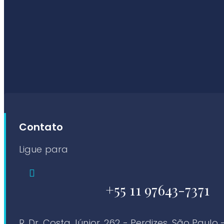
Contato
Ligue para
+55 11 97643-7371
R. Dr. Costa Júnior, 262 - Perdizes, São Paulo 