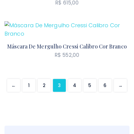
R$
615,00
Máscara De Mergulho Cressi Calibro Cor Branco
R$
552,00
←
1
2
3
4
5
6
→