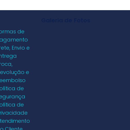
Galeria de Fotos
ormas de
agamento
rete, Envio e
ntrega
roca,
evolução e
eembolso
olítica de
egurança
olítica de
rivacidade
tendimento
o Cliente