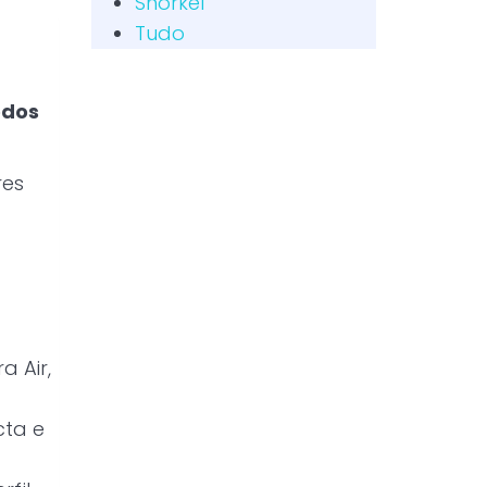
Snorkel
Tudo
odos
res
a Air,
ta e