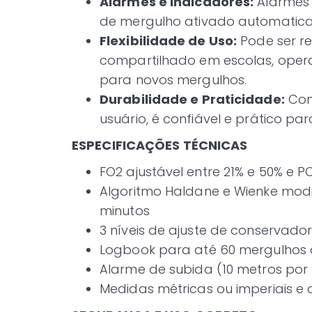
Alarmes e Indicadores:
Alarmes s
de mergulho ativado automaticam
Flexibilidade de Uso:
Pode ser re
compartilhado em escolas, ope
para novos mergulhos.
Durabilidade e Praticidade:
Comp
usuário, é confiável e prático p
ESPECIFICAÇÕES TÉCNICAS
FO2 ajustável entre 21% e 50% e PO
Algoritmo Haldane e Wienke modi
minutos
3 níveis de ajuste de conservado
Logbook para até 60 mergulhos 
Alarme de subida (10 metros por
Medidas métricas ou imperiais e 