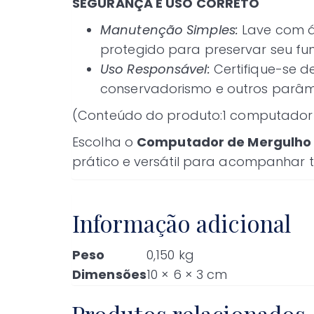
SEGURANÇA E USO CORRETO
Manutenção Simples:
Lave com á
protegido para preservar seu fu
Uso Responsável:
Certifique-se d
conservadorismo e outros parâm
(Conteúdo do produto:1 computador 
Escolha o
Computador de Mergulho 
prático e versátil para acompanhar 
Informação adicional
Peso
0,150 kg
Dimensões
10 × 6 × 3 cm