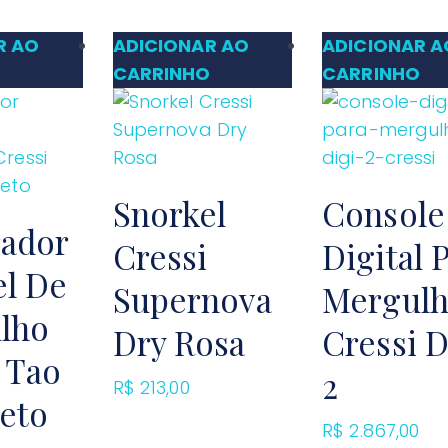
R AO
ADICIONAR AO
ADICIONAR A
O
CARRINHO
CARRINHO
Snorkel
Console
rador
Cressi
Digital 
el De
Supernova
Mergul
lho
Dry Rosa
Cressi D
 Tao
2
R$
213,00
eto
R$
2.867,00