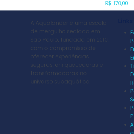
R$
170,00
Links
A Aqualander é uma escola
de mergulho sediada em
F
São Paulo, fundada em 2010,
P
com o compromisso de
F
oferecer experiências
E
seguras, enriquecedoras e
T
transformadoras no
D
universo subaquático.
R
P
S
P
P
A
a