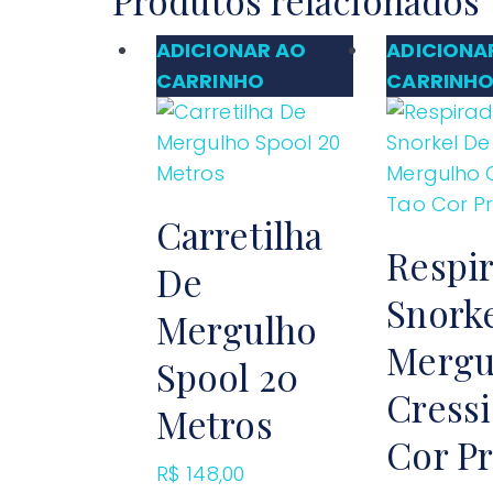
Produtos relacionados
ADICIONAR AO
ADICIONA
CARRINHO
CARRINH
Carretilha
Respi
De
Snork
Mergulho
Mergu
Spool 20
Cressi
Metros
Cor Pr
R$
148,00