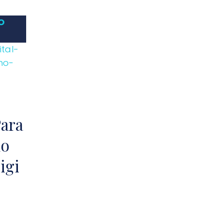
O
Para
ho
igi