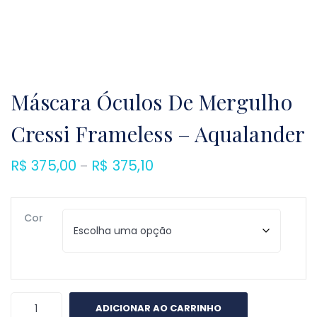
Máscara Óculos De Mergulho
Cressi Frameless – Aqualander
R$
375,00
R$
375,10
Faixa
–
de
preço:
Cor
R$ 375,00
através
R$ 375,10
Máscara
ADICIONAR AO CARRINHO