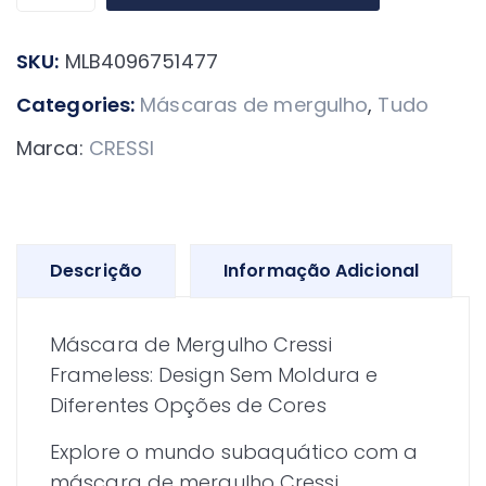
Óculos
De
SKU:
MLB4096751477
Mergulho
Cressi
Categories:
Máscaras de mergulho
,
Tudo
Frameless
Marca:
CRESSI
-
Aqualander
quantidade
Descrição
Informação Adicional
Máscara de Mergulho Cressi
Frameless: Design Sem Moldura e
Diferentes Opções de Cores
Explore o mundo subaquático com a
máscara de mergulho Cressi