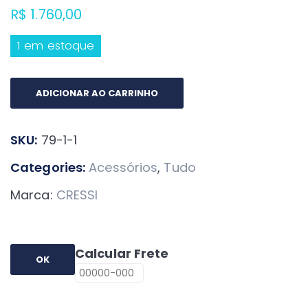
R$
1.760,00
1 em estoque
Octopus
ADICIONAR AO CARRINHO
Cressi
Zen
SKU:
79-1-1
quantidade
Categories:
Acessórios
,
Tudo
Marca:
CRESSI
Calcular Frete
OK