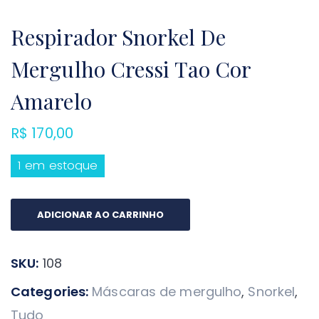
Respirador Snorkel De
Mergulho Cressi Tao Cor
Amarelo
R$
170,00
1 em estoque
Respirador
ADICIONAR AO CARRINHO
Snorkel
De
SKU:
108
Mergulho
Cressi
Categories:
Máscaras de mergulho
,
Snorkel
,
Tao
Tudo