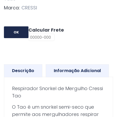
Cor
Marca:
CRESSI
Amarelo
quantidade
Calcular Frete
OK
Descrição
Informação Adicional
Respirador Snorkel de Mergulho Cressi
Tao
O Tao é um snorkel semi-seco que
permite aos mergulhadores respirar