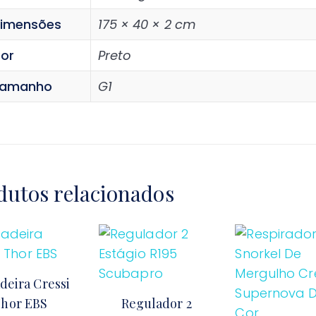
imensões
175 × 40 × 2 cm
or
Preto
amanho
G1
dutos relacionados
deira Cressi
hor EBS
Regulador 2