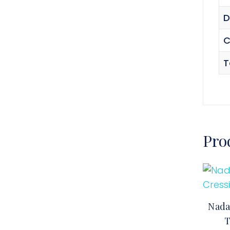
D
C
T
Pro
Nada
T