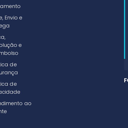
amento
e, Envio e
rega
ca,
olução e
mbolso
tica de
urança
F
tica de
vacidade
ndimento ao
nte