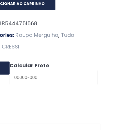
a
ICIONAR AO CARRINHO
ance
LB5444751568
idade
ries:
Roupa Mergulho
,
Tudo
:
CRESSI
Calcular Frete