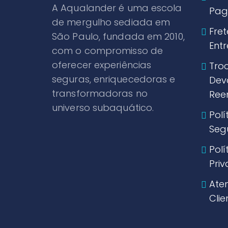
A Aqualander é uma escola
Pag
de mergulho sediada em
Fret
São Paulo, fundada em 2010,
Ent
com o compromisso de
oferecer experiências
Tro
seguras, enriquecedoras e
Dev
transformadoras no
Ree
universo subaquático.
Polí
Seg
Polí
Pri
Ate
Clie