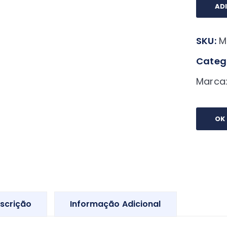
Roup
AD
Cressi
Endur
SKU:
M
5mm
quant
Catego
Marca
OK
scrição
Informação Adicional