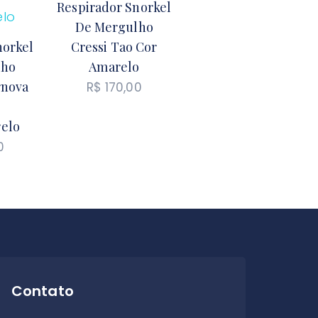
Respirador Snorkel
De Mergulho
norkel
Cressi Tao Cor
lho
Amarelo
rnova
R$
170,00
elo
0
Contato