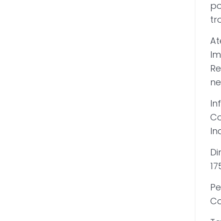
po
tr
At
Im
Re
ne
In
Co
In
Di
17
Pe
Co