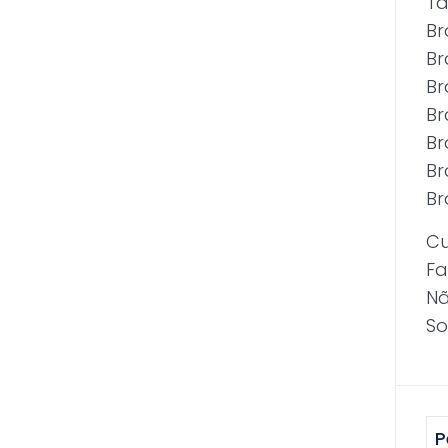
T
Br
Br
Br
Br
Br
Br
Br
Cu
Fa
Nã
So
P