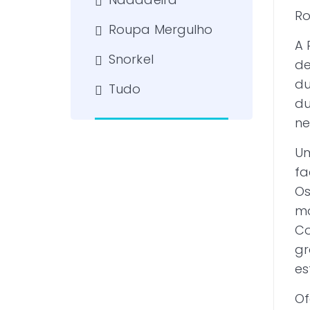
Ro
Roupa Mergulho
A 
Snorkel
de
du
Tudo
du
ne
Um
fa
Os
mo
Co
gr
es
Of