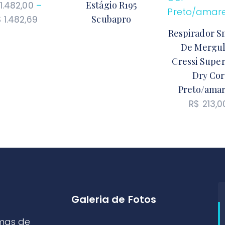
Estágio R195
1.482,00
–
Scubapro
$
1.482,69
Faixa
Respirador S
de
De Mergu
preço:
Cressi Supe
R$ 1.482,00
Dry Cor
através
Preto/amar
R$ 1.482,69
R$
213,0
Galeria de Fotos
mas de