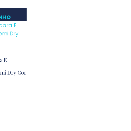
INHO
a E
emi Dry Cor