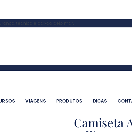
ança, técnica e paixão pelo mar.
URSOS
VIAGENS
PRODUTOS
DICAS
CONT
Camiseta A