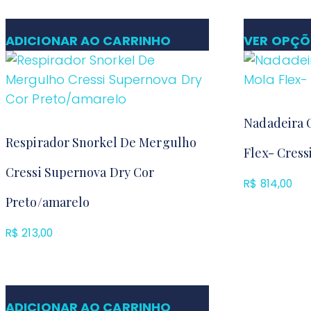
ADICIONAR AO CARRINHO
VER OPÇÕ
Nadadeira C
Respirador Snorkel De Mergulho
Flex- Cress
Cressi Supernova Dry Cor
R$
814,00
Preto/amarelo
R$
213,00
ADICIONAR AO CARRINHO