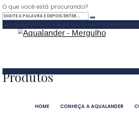
O que você está procurando?
Viva a experiência do mergulho com quem entende de segur
Produtos
HOME
CONHEÇA A AQUALANDER
C