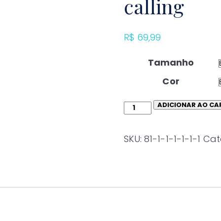
calling
R$
69,99
Tamanho
Cor
ADICIONAR AO CA
Camiseta
Aqualander
The
SKU:
81-1-1-1-1-1-1
Cat
ocean
is
calling
quantidade