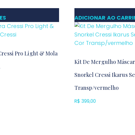
ES
ADICIONAR AO CARR
ressi Pro Light & Mola
Kit De Mergulho Máscar
i
Snorkel Cressi Ikarus S
Transp/vermelho
R$
399,00