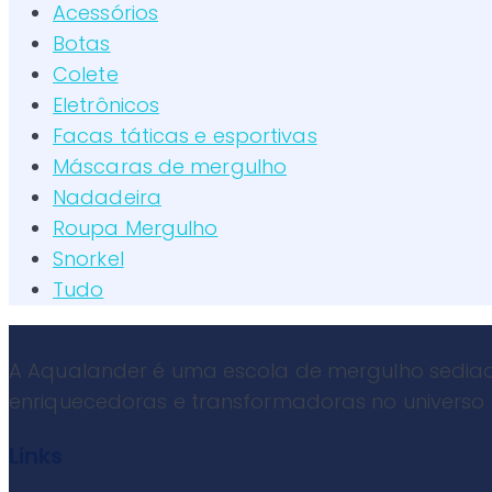
Acessórios
Botas
Colete
Eletrônicos
Facas táticas e esportivas
Máscaras de mergulho
Nadadeira
Roupa Mergulho
Snorkel
Tudo
A Aqualander é uma escola de mergulho sediad
enriquecedoras e transformadoras no universo
Links