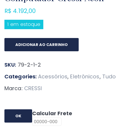
R$
4.192,00
1 em estoque
Computador
ADICIONAR AO CARRINHO
Cressi
Neon
SKU:
79-2-1-2
quantidade
Categories:
Acessórios
,
Eletrônicos
,
Tudo
Marca:
CRESSI
Calcular Frete
OK