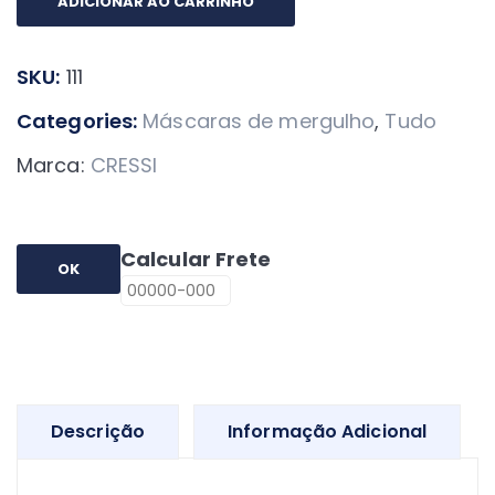
ADICIONAR AO CARRINHO
De
Mergulho
SKU:
111
Máscara
E
Categories:
Máscaras de mergulho
,
Tudo
Snorkel
Marca:
CRESSI
Cressi
Ikarus
Semi
Calcular Frete
Dry
OK
Cor
Transp/vermelho
quantidade
Descrição
Informação Adicional