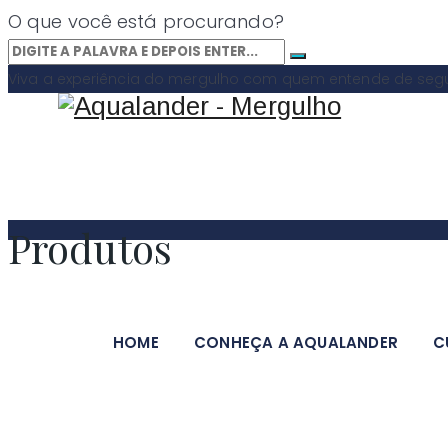
O que você está procurando?
Viva a experiência do mergulho com quem entende de segur
Produtos
HOME
CONHEÇA A AQUALANDER
C