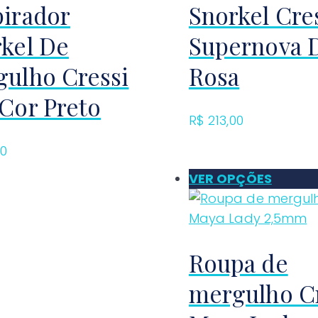
irador
Snorkel Cre
kel De
Supernova 
ulho Cressi
Rosa
Cor Preto
R$
213,00
00
VER OPÇÕES
Roupa de
mergulho C