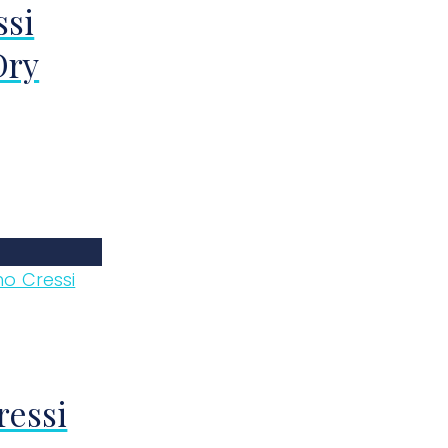
ssi
Dry
ressi