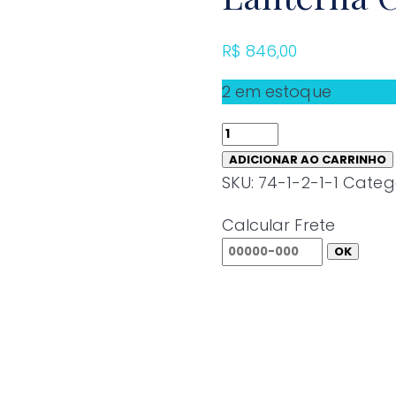
R$
846,00
2 em estoque
Lanterna
Cressi
ADICIONAR AO CARRINHO
Hunt
SKU:
74-1-2-1-1
Catego
1600
Calcular Frete
quantidade
OK