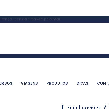
ança, técnica e paixão pelo mar.
URSOS
VIAGENS
PRODUTOS
DICAS
CONT
Lanterna C