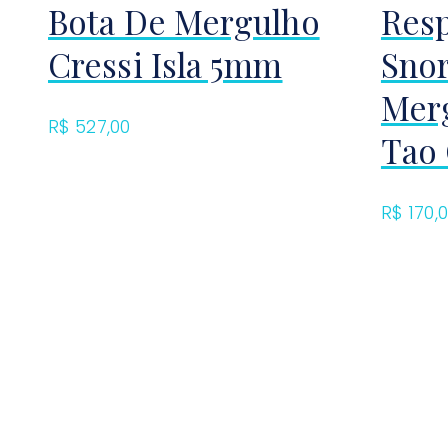
Bota De Mergulho
Resp
Cressi Isla 5mm
Snor
Merg
R$
527,00
Tao 
R$
170,