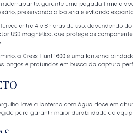
antiderrapante, garante uma pegada firme e oper
ário, preservando a bateria e evitando espantar
oferece entre 4 e 8 horas de uso, dependendo d
or USB magnético, que protege os componentes 
.
mínio, a Cressi Hunt 1600 é uma lanterna blind
os longos e profundos em busca da captura perf
ETO
gulho, lave a lanterna com água doce em abundâ
gido para garantir maior durabilidade do equi
AS