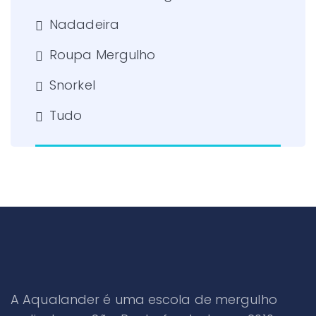
Nadadeira
Roupa Mergulho
Snorkel
Tudo
A Aqualander é uma escola de mergulho