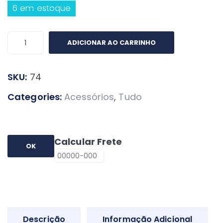
6 em estoque
Mosquetão
ADICIONAR AO CARRINHO
Duplo
Inox
SKU:
74
De
Mergulho
Categories:
Acessórios
,
Tudo
Confort
quantidade
Calcular Frete
OK
Descrição
Informação Adicional