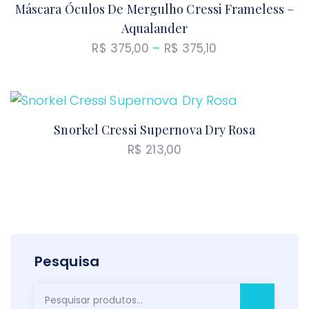
Máscara Óculos De Mergulho Cressi Frameless –
Aqualander
Faixa
R$
375,00
–
R$
375,10
de
preço:
R$ 375,00
através
Snorkel Cressi Supernova Dry Rosa
R$ 375,10
R$
213,00
Pesquisa
Pesquisar