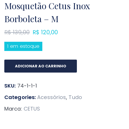
Mosquetão Cetus Inox
Borboleta – M
O
O
R$
139,00
R$
120,00
preço
preço
1 em estoque
original
atual
era:
é:
Mosquetão
R$ 139,00.
R$ 120,00.
ADICIONAR AO CARRINHO
Cetus
Inox
SKU:
74-1-1-1
Borboleta
-
Categories:
Acessórios
,
Tudo
M
Marca:
CETUS
quantidade