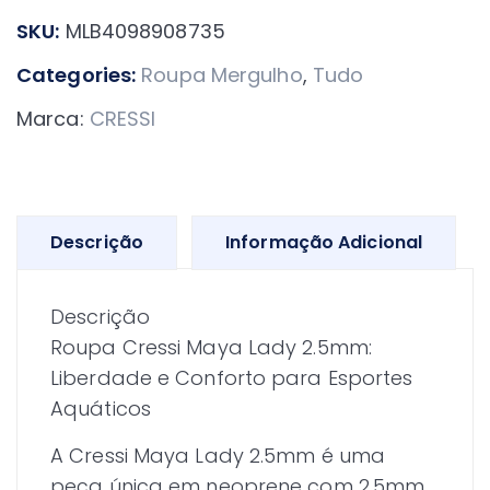
mergulho
SKU:
MLB4098908735
Cressi
Maya
Categories:
Roupa Mergulho
,
Tudo
Lady
Marca:
CRESSI
2,5mm
quantidade
Descrição
Informação Adicional
Descrição
Roupa Cressi Maya Lady 2.5mm:
Liberdade e Conforto para Esportes
Aquáticos
A Cressi Maya Lady 2.5mm é uma
peça única em neoprene com 2.5mm