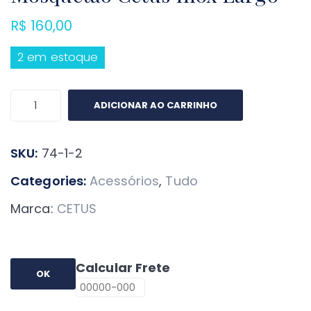
R$
160,00
2 em estoque
Mosquetão
ADICIONAR AO CARRINHO
Cetus
Inox
SKU:
74-1-2
Largo
quantidade
Categories:
Acessórios
,
Tudo
Marca:
CETUS
Calcular Frete
OK