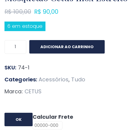
O
O
R$
100,00
R$
90,00
preço
preço
6 em estoque
original
atual
era:
é:
Mosquetão
R$ 100,00.
R$ 90,00.
ADICIONAR AO CARRINHO
Cetus
Inox
SKU:
74-1
Estreito
quantidade
Categories:
Acessórios
,
Tudo
Marca:
CETUS
Calcular Frete
OK