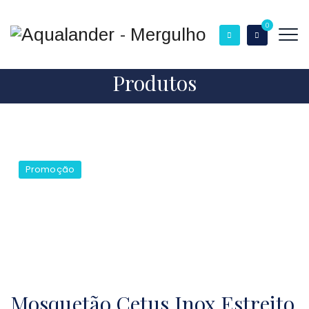
0
Produtos
Promoção
Mosquetão Cetus Inox Estreito