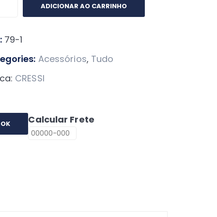
opus
ADICIONAR AO CARRINHO
ssi
mpact
:
79-1
ntidade
egories:
Acessórios
,
Tudo
ca:
CRESSI
Calcular Frete
OK