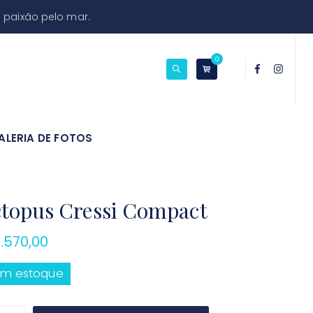
 paixão pelo mar.
0
ALERIA DE FOTOS
topus Cressi Compact
.570,00
em estoque