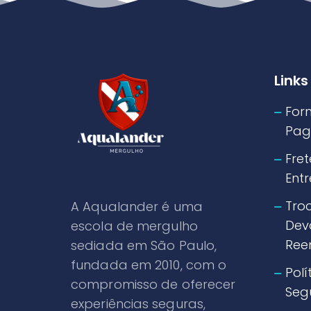
Links
For
Pag
Fret
Ent
Tro
A Aqualander é uma
Dev
escola de mergulho
Ree
sediada em São Paulo,
fundada em 2010, com o
Polí
compromisso de oferecer
Seg
experiências seguras,