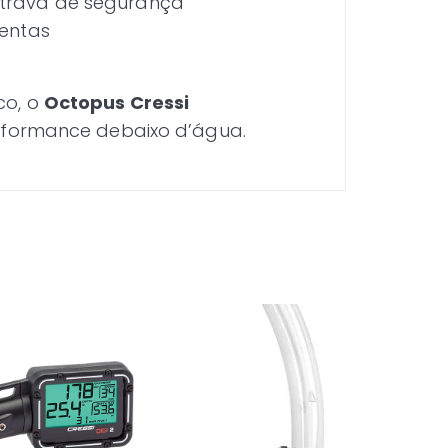
 trava de segurança
mentas
co, o
Octopus Cressi
erformance debaixo d’água.