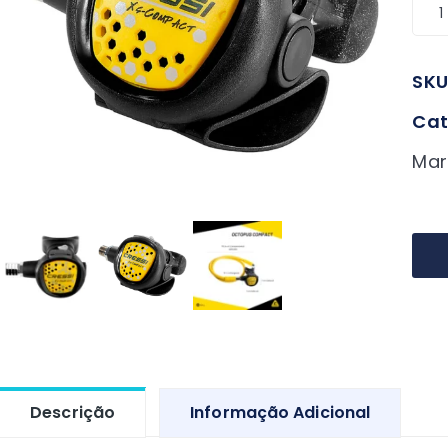
Oct
Cre
Co
SKU
qua
Cat
Mar
Descrição
Informação Adicional