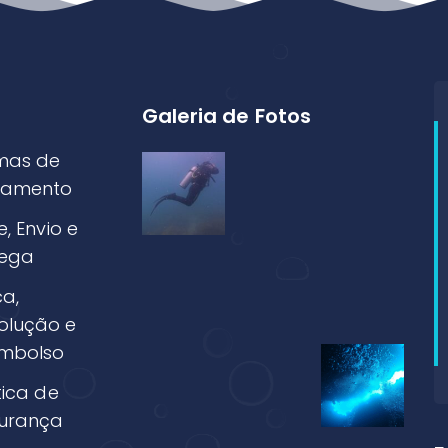
Galeria de Fotos
mas de
amento
e, Envio e
rega
ca,
olução e
mbolso
tica de
urança