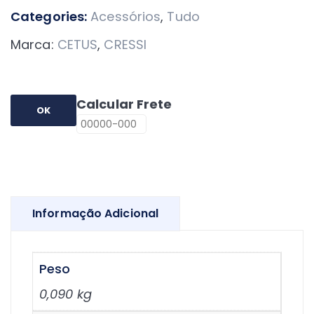
quantidade
Categories:
Acessórios
,
Tudo
Marca:
CETUS
,
CRESSI
Calcular Frete
OK
Informação Adicional
Peso
0,090 kg