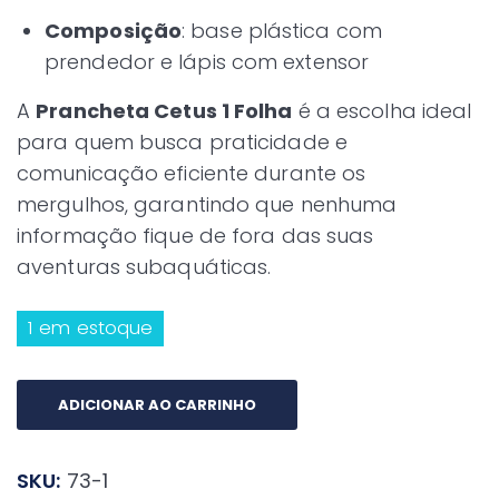
Composição
: base plástica com
prendedor e lápis com extensor
A
Prancheta Cetus 1 Folha
é a escolha ideal
para quem busca praticidade e
comunicação eficiente durante os
mergulhos, garantindo que nenhuma
informação fique de fora das suas
aventuras subaquáticas.
1 em estoque
Prancheta
ADICIONAR AO CARRINHO
Cetus
1
SKU:
73-1
Folha