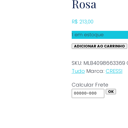
Rosa
R$
213,00
1 em estoque
ADICIONAR AO CARRINHO
Snorkel
Cressi
SKU:
MLB4098663369
Supernova
Tudo
Marca:
CRESSI
Dry
Rosa
Calcular Frete
quantidade
OK