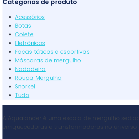
Categorias de produto
Acessórios
Botas
Colete
Eletrônicos
Facas táticas e esportivas
Máscaras de mergulho
Nadadeira
Roupa Mergulho
Snorkel
Tudo
A Aqualander é uma escola de mergulho sediad
enriquecedoras e transformadoras no universo