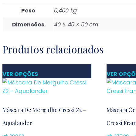
Peso
0,400 kg
Dimensões
40 × 45 × 50 cm
Produtos relacionados
VER OPÇÕES
VER OPÇÕ
Máscara De Mergulho Cressi Z2 –
Máscara Óc
Aqualander
Cressi Fra