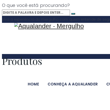
O que você está procurando?
Viva a experiência do mergulho com quem entende de segur
Produtos
HOME
CONHEÇA A AQUALANDER
C