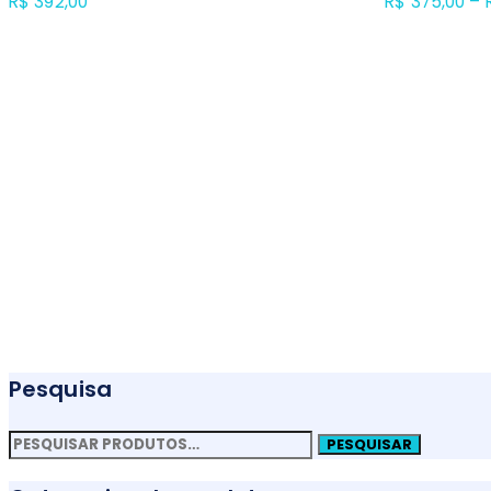
R$
392,00
R$
375,00
–
Pesquisa
Pesquisar
PESQUISAR
por: