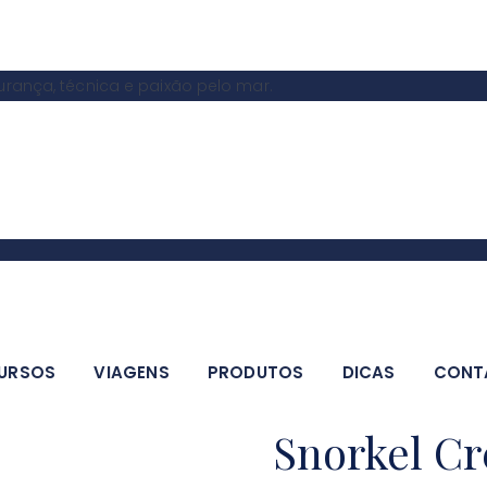
ança, técnica e paixão pelo mar.
URSOS
VIAGENS
PRODUTOS
DICAS
CONT
Snorkel Cr