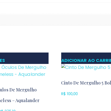
ES
ADICIONAR AO CARR
Cinto De Mergulho 5 Bo
ulos De Mergulho
R$
100,00
meless – Aqualander