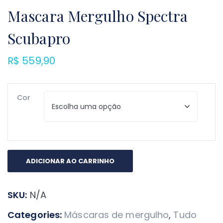
Mascara Mergulho Spectra
Scubapro
R$
559,90
Cor
Mascara
ADICIONAR AO CARRINHO
Mergulho
Spectra
SKU:
N/A
Scubapro
quantidade
Categories:
Máscaras de mergulho
,
Tudo