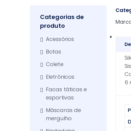
q
u
Categ
i
Categorias de
Marc
s
produto
a
Acessórios
r
De
p
Botas
o
Si
Colete
r
Si
:
Co
Eletrônicos
6 
Facas táticas e
esportivas
Máscaras de
P
mergulho
D
Nadadeira