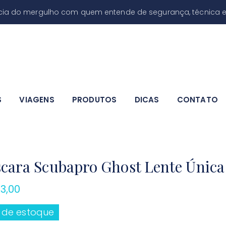
ncia do mergulho com quem entende de segurança, técnica e
Produtos
S
VIAGENS
PRODUTOS
DICAS
CONTATO
cara Scubapro Ghost Lente Única
3,00
 de estoque