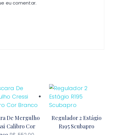
ue eu comentar.
ra De Mergulho
Regulador 2 Estágio
si Calibro Cor
R195 Scubapro
nco
R$
552,00