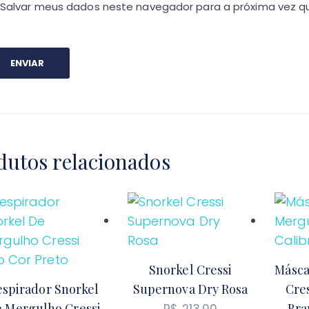
Salvar meus dados neste navegador para a próxima vez q
dutos relacionados
Snorkel Cressi
Másca
espirador Snorkel
Supernova Dry Rosa
Cres
 Mergulho Cressi
Bra
R$
213,00