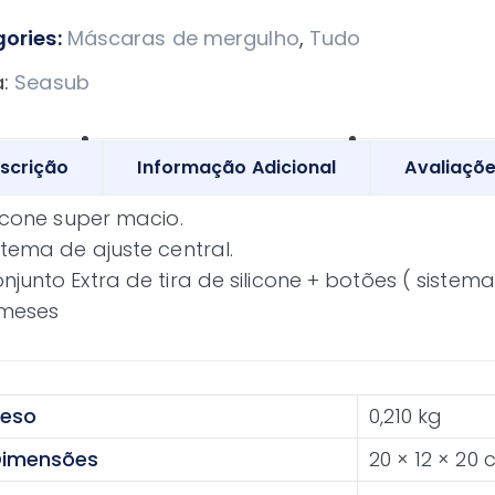
ories:
Máscaras de mergulho
,
Tudo
a:
Seasub
scrição
Informação Adicional
Avaliaçõe
licone super macio.
stema de ajuste central.
njunto Extra de tira de silicone + botões ( sistem
meses
eso
0,210 kg
imensões
20 × 12 × 20