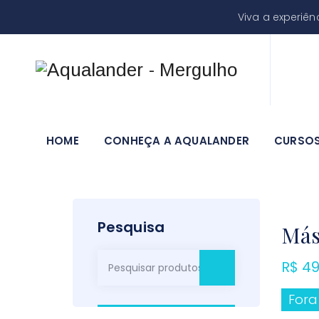
Viva a experiê
HOME
CONHEÇA A AQUALANDER
CURSO
Pesquisa
Más
P
R$
49
e
s
Fora