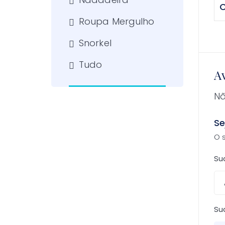
C
Roupa Mergulho
Snorkel
Tudo
Av
Nã
Se
O 
Su
Su