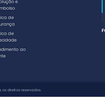
olução e
mbolso
tica de
urança
F
tica de
vacidade
ndimento ao
nte
s os direitos reservados.