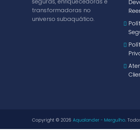
seguras, enriquecedoras e
Dev
transformadoras no
Ree
universo subaquático.
Polí
Seg
Polí
Pri
Ate
Clie
Copyright © 2026
Aqualander - Mergulho
. Todo