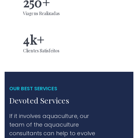
250
+
Viagens Realizadas
4
k+
Clientes
Satisfeitos
OUR BEST SERVICES
Devoted Services
If it involves aquaculture, our
team of the aquaculture
consultants can help to evolve