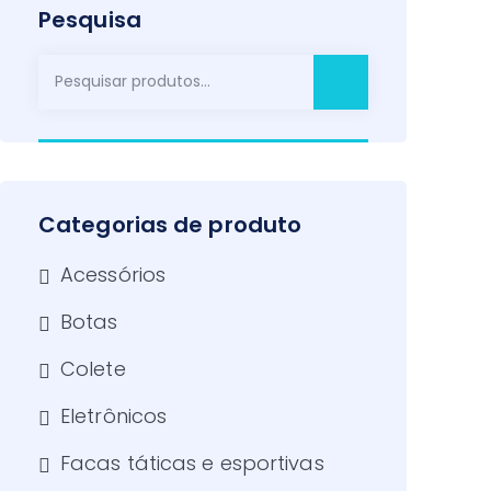
Pesquisa
P
e
s
q
u
i
Categorias de produto
s
Acessórios
a
r
Botas
p
Colete
o
r
Eletrônicos
:
Facas táticas e esportivas