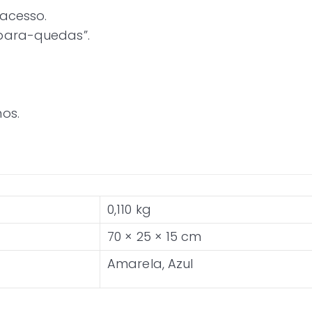
 acesso.
 para-quedas”.
nos.
0,110 kg
70 × 25 × 15 cm
Amarela, Azul