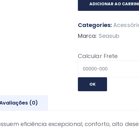
Nadadeira
ADICIONAR AO CARRI
Mares
X-
Categories:
Acessóri
Stream
-
Marca:
Seasub
Tamanho
Xl
Calcular Frete
quantidade
OK
Avaliações (0)
uem eficiência excepcional, conforto, alto dese