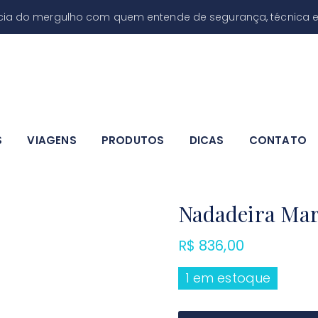
ncia do mergulho com quem entende de segurança, técnica e
Produtos
S
VIAGENS
PRODUTOS
DICAS
CONTATO
Nadadeira Mar
R$
836,00
1 em estoque