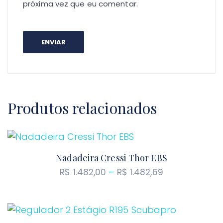
próxima vez que eu comentar.
Produtos relacionados
Nadadeira Cressi Thor EBS
Faixa
R$
1.482,00
–
R$
1.482,69
de
preço:
R$ 1.482,00